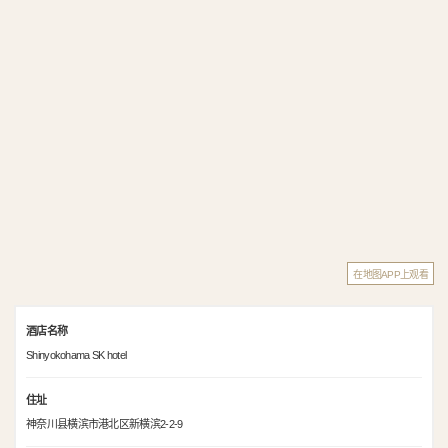
在地图APP上观看
酒店名称
Shinyokohama SK hotel
住址
神奈川县横滨市港北区新横滨2-2-9