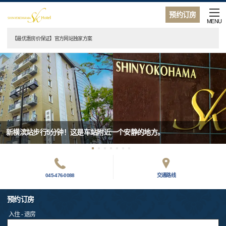
预约订房
MENU
【最优惠房价保证】官方网站独家方案
新横滨站步行5分钟！这是车站附近一个安静的地方。
045-476-0088
交通路线
预约订房
入住 - 退房