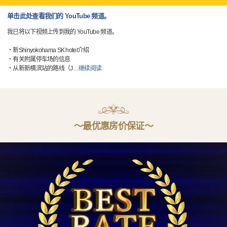
单击此处查看我们的 YouTube 频道。
我已将以下视频上传到我的 YouTube 频道。
・新Shinyokohama SK hotel介绍
・有关附属停车场的信息
・从新新横滨站的路线（J
…
继续阅读
〜最优惠房价保证〜